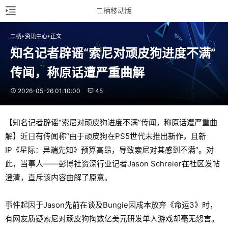
二柄移动版
二柄
资讯中心
正文
知名记者辟谣“索尼对顽皮狗进度不满”
传闻，称原话遭严重曲解
2026-05-26 01:10:00
45
【知名记者辟谣“索尼对顽皮狗进度不满”传闻，称原话遭严重曲
解】近日有传闻称“由于顽皮狗在PS5世代未推出新作，且新
IP《星际：异端先知》预算高昂，导致索尼对其感到不满”。对
此，当事人——彭博社资深行业记者Jason Schreier在社区发帖
澄清，直斥该内容曲解了原意。
事件起因于Jason先前在谈及Bungie因成本放弃《命运3》时，
有网友质疑索尼对顽皮狗掏数亿美元研发单人游戏却毫无怨言。