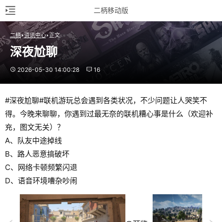
二柄移动版
二柄
资讯中心
正文
深夜尬聊
2026-05-30 14:00:28
16
#深夜尬聊#联机游玩总会遇到各类状况，不少问题让人哭笑不
得。今晚来聊聊，你遇到过最无奈的联机糟心事是什么（欢迎补
充，图文无关）？
A、队友中途掉线
B、路人恶意搞破坏
C、网络卡顿频繁闪退
D、语音环境嘈杂吵闹