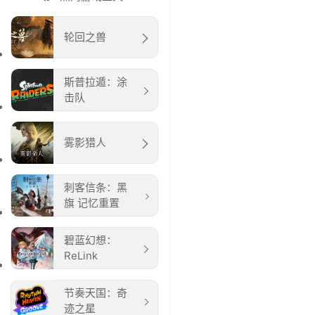
轮回之兽
斯普拉遁：涂
击队
雾影猎人
刺客信条：黑
旗 记忆重置
碧蓝幻想：
ReLink
节奏天国：奇
迹之星