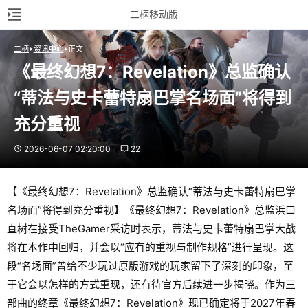
二柄移动版
二柄
资讯中心
正文
《最终幻想7：Revelation》总监确认
“蒂法与史卡蕾特扇巴掌名场面”将得到
充分重视
2026-06-07 02:20:00
22
【《最终幻想7：Revelation》总监确认“蒂法与史卡蕾特扇巴掌
名场面”将得到充分重视】《最终幻想7：Revelation》总监浜口
直树在接受TheGamer采访时表示，蒂法与史卡蕾特扇巴掌大战
将在本作中回归，并会以“应有的重视与制作规格”进行呈现。这
段“名场面”曾给不少玩过原版游戏的玩家留下了深刻的印象，至
于它会以怎样的方式重现，还有待官方后续进一步揭晓。作为三
部曲的终章《最终幻想7：Revelation》现已确定将于2027年春