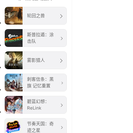
轮回之兽
斯普拉遁：涂
击队
雾影猎人
刺客信条：黑
旗 记忆重置
碧蓝幻想：
ReLink
节奏天国：奇
迹之星