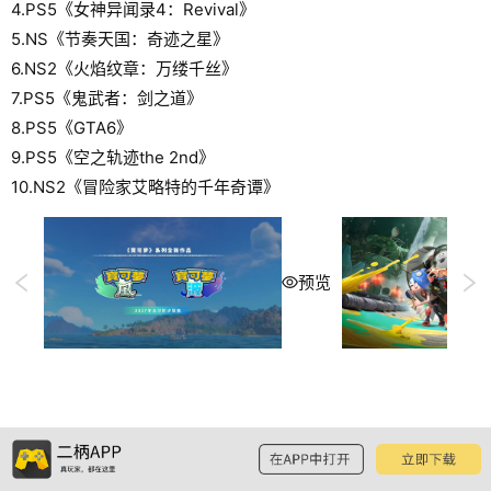
4.PS5《女神异闻录4：Revival》
5.NS《节奏天国：奇迹之星》
6.NS2《火焰纹章：万缕千丝》
7.PS5《鬼武者：剑之道》
8.PS5《GTA6》
9.PS5《空之轨迹the 2nd》
10.NS2《冒险家艾略特的千年奇谭》
预览