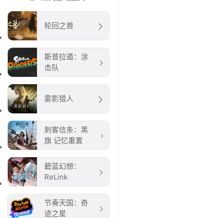
轮回之兽
斯普拉遁：涂
击队
雾影猎人
刺客信条：黑
旗 记忆重置
碧蓝幻想：
ReLink
节奏天国：奇
迹之星