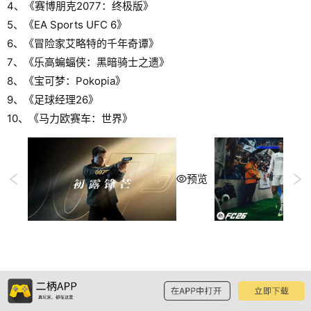
4、《赛博朋克2077：终极版》
5、《EA Sports UFC 6》
6、《冒险家艾略特的千年奇谭》
7、《乐高蝙蝠侠：黑暗骑士之遗》
8、《宝可梦：Pokopia》
9、《足球经理26》
10、《马力欧赛车：世界》
预览