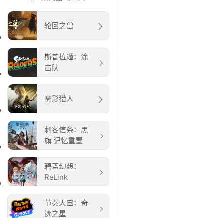
轮回之兽
斯普拉遁：涂
击队
雾影猎人
刺客信条：黑
旗 记忆重置
碧蓝幻想：
ReLink
节奏天国：奇
迹之星