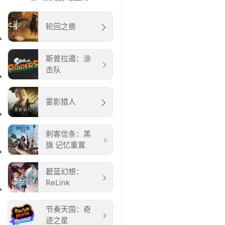
轮回之兽
斯普拉遁：涂
击队
雾影猎人
刺客信条：黑
旗 记忆重置
碧蓝幻想：
ReLink
节奏天国：奇
迹之星