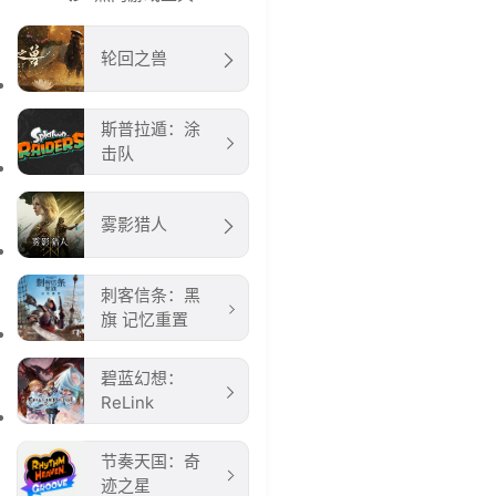
轮回之兽
斯普拉遁：涂
击队
雾影猎人
刺客信条：黑
旗 记忆重置
碧蓝幻想：
ReLink
节奏天国：奇
迹之星