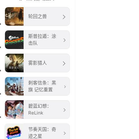
轮回之兽
斯普拉遁：涂
击队
雾影猎人
刺客信条：黑
旗 记忆重置
碧蓝幻想：
ReLink
节奏天国：奇
迹之星