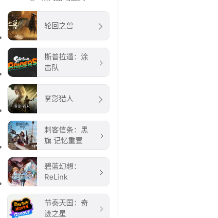
轮回之兽
斯普拉遁：涂
击队
雾影猎人
刺客信条：黑
旗 记忆重置
碧蓝幻想：
ReLink
节奏天国：奇
迹之星