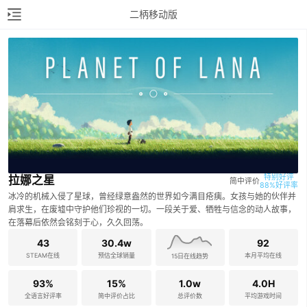
二柄移动版
特别好评

拉娜之星
简中评价
88%好评率
冰冷的机械入侵了星球，曾经绿意盎然的世界如今满目疮痍。女孩与她的伙伴并
肩求生，在废墟中守护他们珍视的一切。一段关于爱、牺牲与信念的动人故事，
在落幕后依然会铭刻于心，久久回荡。
43
30.4w
92
STEAM在线
预估全球销量
本月平均在线
15日在线趋势
93%
15%
1.0w
4.0H
全语言好评率
简中评价占比
总评价数
平均游戏时间