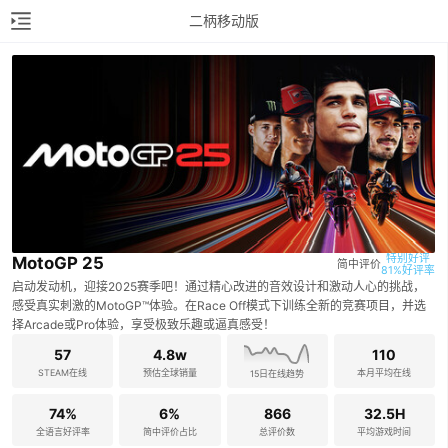
二柄移动版
特别好评

MotoGP 25
简中评价
81%好评率
启动发动机，迎接2025赛季吧！通过精心改进的音效设计和激动人心的挑战，
感受真实刺激的MotoGP™体验。在Race Off模式下训练全新的竞赛项目，并选
择Arcade或Pro体验，享受极致乐趣或逼真感受！
57
4.8w
110
STEAM在线
预估全球销量
本月平均在线
15日在线趋势
74%
6%
866
32.5H
全语言好评率
简中评价占比
总评价数
平均游戏时间