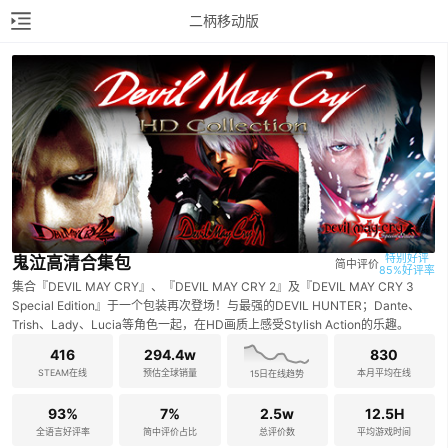
二柄移动版
特别好评

鬼泣高清合集包
简中评价
85%好评率
集合『DEVIL MAY CRY』、『DEVIL MAY CRY 2』及『DEVIL MAY CRY 3
Special Edition』于一个包装再次登场！与最强的DEVIL HUNTER；Dante、
Trish、Lady、Lucia等角色一起，在HD画质上感受Stylish Action的乐趣。
416
294.4w
830
STEAM在线
预估全球销量
本月平均在线
15日在线趋势
93%
7%
2.5w
12.5H
全语言好评率
简中评价占比
总评价数
平均游戏时间