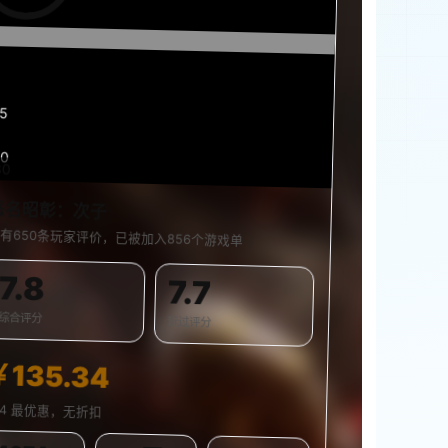
15
30
30
0%
恶名昭彰：次子
有650条玩家评价，已被加入856个游戏单
7.8
7.7
综合评分
玩过评分
￥135.34
S4 最优惠，无折扣