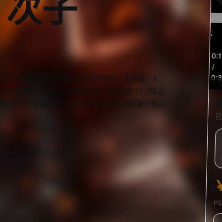
：次子
0:
/
0:
的独占作品。本次除了继承之前开放的游戏体验，在画面上大
0:
至达到传神的地步。 故事发生在《恶名昭彰2》7年之
横跨了一个主机世代，而游戏中全新的主角和能力也让
已
P