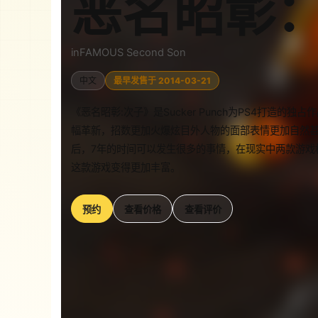
恶名昭彰
inFAMOUS Second Son
中文
最早发售于 2014-03-21
《恶名昭彰:次子》是Sucker Punch为PS4打造
幅革新，招数更加火爆炫目外人物的面部表情更加自然甚
后，7年的时间可以发生很多的事情，在现实中两款游戏
这款游戏变得更加丰富。
预约
查看价格
查看评价