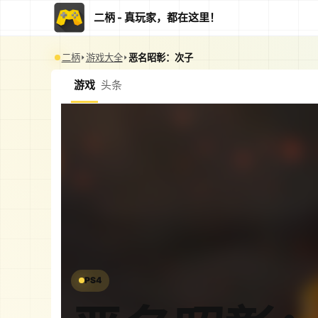
二柄 - 真玩家，都在这里！
二柄
游戏大全
恶名昭彰：次子
游戏
头条
PS4