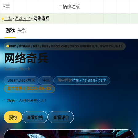
二柄移动版
二柄
游戏大全
网络奇兵
游戏
头条
EPIC / STEAM / PS4 / PS5 / XBOX ONE / XBOX SERIES X/S / SWITCH / NS2
网络奇兵
System Shock
SteamDeck可玩
中文
简中评价
特别好评 83%好评率
最早发售于 2023-05-30
一场第一人称的深空死斗！
预约
查看价格
查看评价
0:00