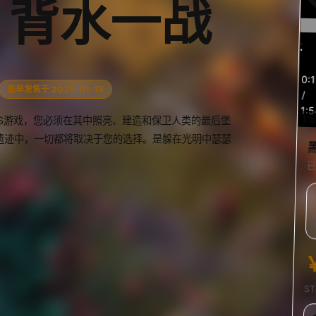
：背水一战
预
0:
览
最早发售于 2025-01-15
/
1:5
1:
TS游戏，您必须在其中照亮、建造和保卫人类的最后堡
遗迹中，一切都将取决于您的选择。是躲在光明中瑟瑟
已
S