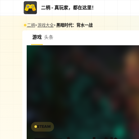
二柄 - 真玩家，都在这里！
二柄
游戏大全
黑暗时代：背水一战
游戏
头条
STEAM