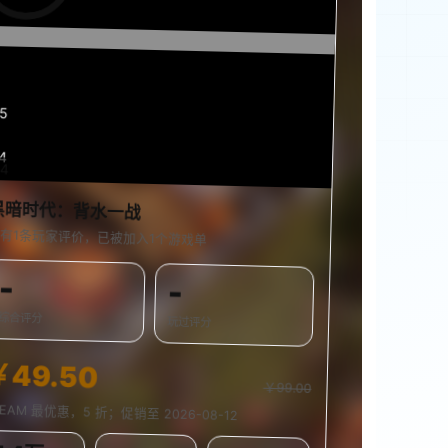
15
4
54
0%
黑暗时代：背水一战
有1条玩家评价，已被加入1个游戏单
-
-
综合评分
玩过评分
￥49.50
￥99.00
TEAM 最优惠，5 折；促销至 2026-08-12