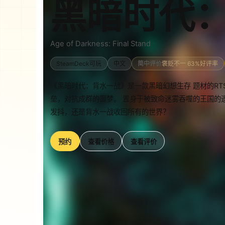
黑暗时代
Age of Darkness: Final Stand
SteamDeck可玩
中文
简中评价
褒贬不一 63%好评率
《黑暗时代：背水一战》是一款黑暗幻想生存 题材的R
垒，对抗成群的噩梦。 置身于被致命迷雾吞噬的王国的
发抖，还是背水一战收回所有的世界？
预约
查看价格
查看评价