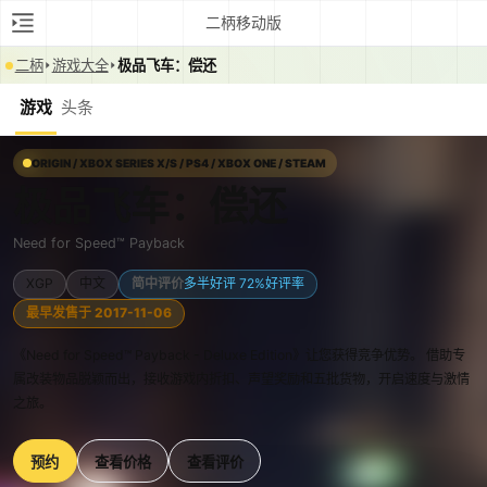
二柄移动版
二柄
游戏大全
极品飞车：偿还
游戏
头条
ORIGIN / XBOX SERIES X/S / PS4 / XBOX ONE / STEAM
极品飞车：偿还
Need for Speed™ Payback
XGP
中文
简中评价
多半好评 72%好评率
最早发售于 2017-11-06
《Need for Speed™ Payback - Deluxe Edition》让您获得竞争优势。 借助专
属改装物品脱颖而出，接收游戏内折扣、声望奖励和五批货物，开启速度与激情
之旅。
预约
查看价格
查看评价