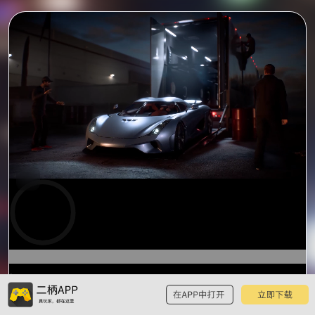
0:00
预
览
0:13