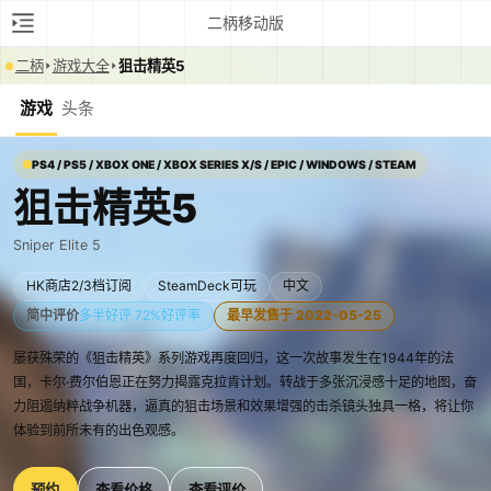
二柄移动版
二柄
游戏大全
狙击精英5
游戏
头条
PS4 / PS5 / XBOX ONE / XBOX SERIES X/S / EPIC / WINDOWS / STEAM
狙击精英5
Sniper Elite 5
HK商店2/3档订阅
SteamDeck可玩
中文
简中评价
多半好评 72%好评率
最早发售于 2022-05-25
屡获殊荣的《狙击精英》系列游戏再度回归，这一次故事发生在1944年的法
国，卡尔·费尔伯恩正在努力揭露克拉肯计划。转战于多张沉浸感十足的地图，奋
力阻遏纳粹战争机器，逼真的狙击场景和效果增强的击杀镜头独具一格，将让你
体验到前所未有的出色观感。
预约
查看价格
查看评价