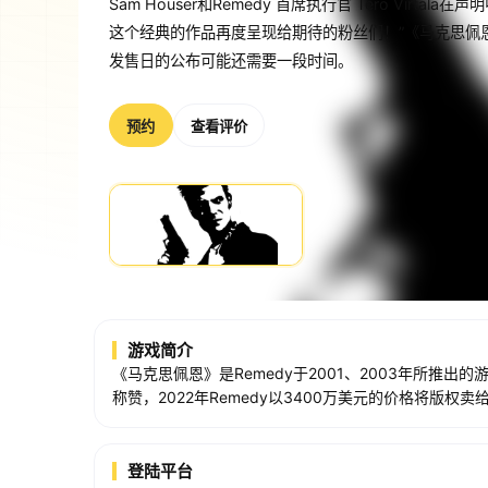
Sam Houser和Remedy 首席执行官 Tero Vir
这个经典的作品再度呈现给期待的粉丝们！”《马克思佩恩
发售日的公布可能还需要一段时间。
预约
查看评价
游戏简介
《马克思佩恩》是Remedy于2001、2003年所推
称赞，2022年Remedy以3400万美元的价格将版权卖给了R
Virtala在声明中均表示：“很高兴有机会一起合作，
重制版目前还处于“概念”开发阶段，距离具体发售日的
登陆平台