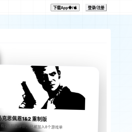
下载App
/
登录/注册
马克思佩恩1&2 重制版
已有2条玩家评价，已被加入8个游戏单