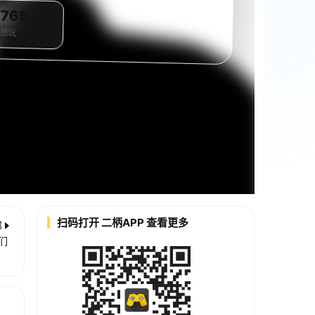
765
想玩
扫码打开 二柄APP 查看更多
部
们
》