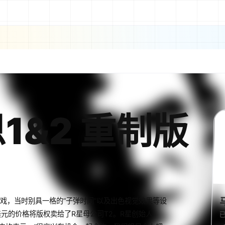
1&2 重制版
的游戏，当时别具一格的“子弹时间”以及出色视觉效果等设
万美元的价格将版权卖给了R星母公司T2。R星创始人