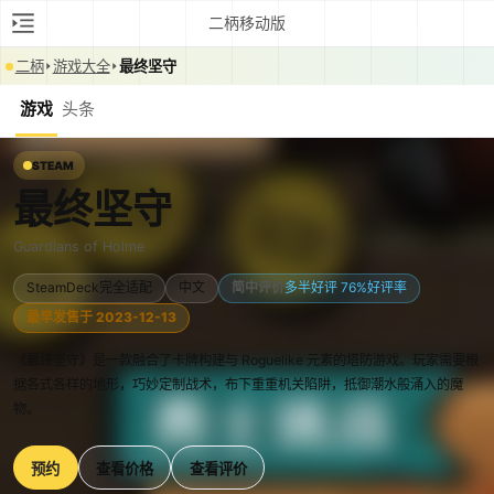
二柄移动版
二柄
游戏大全
最终坚守
游戏
头条
STEAM
最终坚守
Guardians of Holme
SteamDeck完全适配
中文
简中评价
多半好评 76%好评率
最早发售于 2023-12-13
《最终坚守》是一款融合了卡牌构建与 Roguelike 元素的塔防游戏。玩家需要根
据各式各样的地形，巧妙定制战术，布下重重机关陷阱，抵御潮水般涌入的魔
物。
预约
查看价格
查看评价