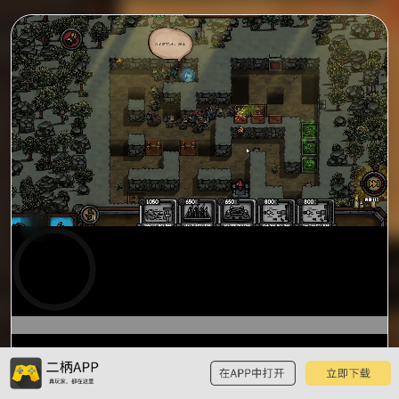
0:00
预
览
0:15