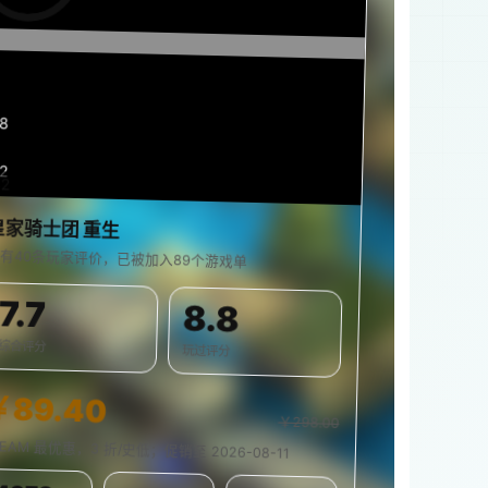
19
2
42
0%
皇家骑士团 重生
有40条玩家评价，已被加入89个游戏单
7.7
8.8
综合评分
玩过评分
￥89.40
￥298.00
TEAM 最优惠，3 折/史低；促销至 2026-08-11