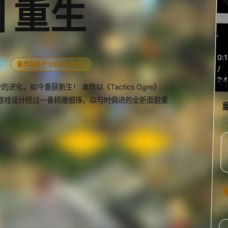
 重生
预
0:
览
率
最早发售于 2022-11-10
/
2:4
2:
的进化，如今重获新生！ 本作以《Tactics Ogre》
的游戏设计经过一番精雕细琢，以与时俱进的全新面貌重
已
S