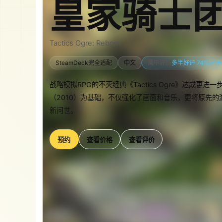
皇家骑士团
Tactics Ogre: Reborn
SteamDeck完全适配
中文
简中评价
多半好评 74%好评
战略模拟RPG的不灭经典《Tactics Ogre》达成更进一步
（2010）为基础，不仅强化了画面和音乐，更将原先
新问世。
预约
查看价格
查看评价