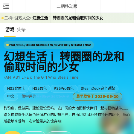
二柄移动版
二柄
游戏大全
幻想生活ｉ 转圈圈的龙和偷取时间的少女
游戏
头条
PS4 / PS5 / XBOX SERIES X/S / SWITCH / STEAM / NS2
幻想生活ｉ 转圈圈的龙和
偷取时间的少女
FANTASY LIFE i: The Girl Who Steals Time
NS2实体卡
NS2强化
PS5Pro强化
SteamDeck完全适配
中文
简中评价
特别好评 86%好评率
最早发售于 2025-05-20
钓钓鱼，做做菜，建设建设岛屿，去广阔的大地图和伙伴们一起与怪物战斗……
踏入这款慢生活角色扮演游戏的幻想世界，自由切换14种各有特色的职业，随心
所欲地享受每一次冒险带来的惊喜吧！