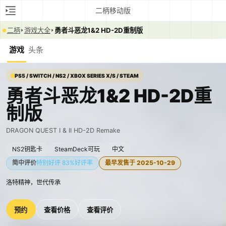
二柄移动版
二柄
游戏大全
勇者斗恶龙1&2 HD-2D重制版
游戏
头条
PS5 / SWITCH / NS2 / XBOX SERIES X/S / STEAM
勇者斗恶龙1&2 HD-2D重
制版
DRAGON QUEST I & II HD-2D Remake
NS2钥匙卡
SteamDeck可玩
中文
简中评价
特别好评 83%好评率
最早发售于 2025-10-29
洛特精神，世代传承
预约
查看价格
查看评价
0:00