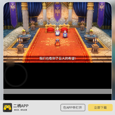
预
览
0:24
/