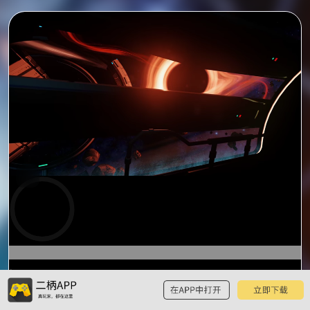
0:00
0:18