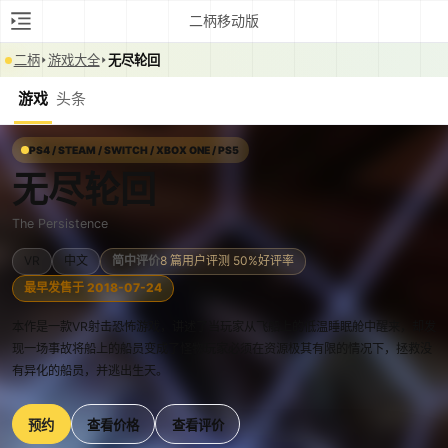
二柄移动版
二柄
游戏大全
无尽轮回
游戏
头条
PS4 / STEAM / SWITCH / XBOX ONE / PS5
无尽轮回
The Persistence
VR
中文
简中评价
8 篇用户评测 50%好评率
最早发售于 2018-07-24
本作是一款VR射击恐怖游戏，讲述了当玩家从飞船上的低温睡眠舱中醒来，却发
现一场事故将船上的船员变成了怪物玩家必须在资源极其有限的情况下，拯救没
有异化的船员，并逃出生天。
预约
查看价格
查看评价