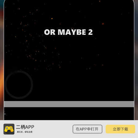
预
览
0:14
/
1:13