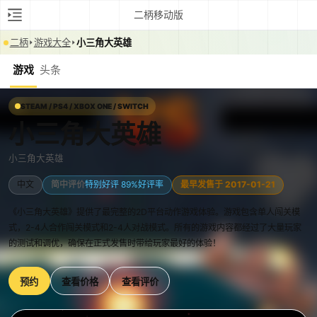
二柄移动版
二柄
游戏大全
小三角大英雄
游戏
头条
STEAM / PS4 / XBOX ONE / SWITCH
小三角大英雄
小三角大英雄
中文
简中评价
特别好评 89%好评率
最早发售于 2017-01-21
《小三角大英雄》提供了最完整的2D平台动作游戏体验。游戏包含单人闯关模
式，2-4人合作闯关模式和2-4人对战模式。所有的游戏内容都经过了大量玩家
的测试和调优，确保在正式发售时带给玩家最好的体验！
预约
查看价格
查看评价
0:00