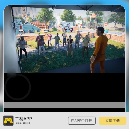
0:00
预
览
0:10