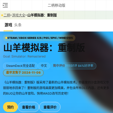
二柄移动版
二柄
游戏大全
山羊模拟器：重制版
游戏
头条
STEAM / XBOX SERIES X/S / PS5 / EPIC / WINDOWS
山羊模拟器：重制版
Goat Simulator: Remastered
SteamDeck完全适配
中文
简中评价
特别好评 84%好评率
最早发售于 2024-11-06
《山羊模拟器：重制版》版采用了最新的山羊模拟技术。你最爱的沙盒游戏又华
丽丽地杀回来了！重制版的游戏画面更加精美，并包含所有DLC内容，还有更多
的BUG让你的山羊冒险。快用WASD改写历史吧！
预约
查看价格
查看评价