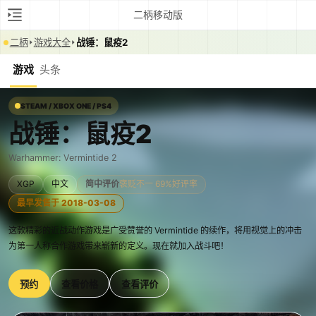
二柄移动版
二柄
游戏大全
战锤：鼠疫2
游戏
头条
STEAM / XBOX ONE / PS4
战锤：鼠疫2
Warhammer: Vermintide 2
XGP
中文
简中评价
褒贬不一 69%好评率
最早发售于 2018-03-08
这款精彩的近战动作游戏是广受赞誉的 Vermintide 的续作，将用视觉上的冲击
为第一人称合作游戏带来崭新的定义。现在就加入战斗吧！
预约
查看价格
查看评价
0:00