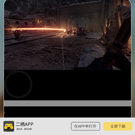
预
览
0:15
/