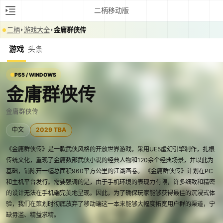
二柄移动版
二柄
游戏大全
金庸群侠传
游戏
头条
PS5 / WINDOWS
金庸群侠传
金庸群侠传
中文
2029 TBA
《金庸群侠传》是一款武侠风格的开放世界游戏，采用UE5虚幻引擎制作，扎根
传统文化，重现了金庸数部武侠小说的经典人物和120余个经典场景，并以此为
基础，铺陈开一幅总面积960平方公里的江湖画卷。 《金庸群侠传》计划在PC
和主机平台发行。需要强调的是，由于手机环境的表现力有限，许多细致和精密
的设计无法在手机端完美地呈现。因此，为了确保玩家能够获得最佳的沉浸式体
验，我们在策划时彻底放弃了移动端这一本来能够大幅度拓宽用户群的渠道，宁
缺毋滥、精益求精。