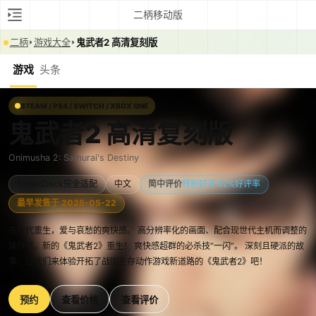
二柄移动版
二柄
游戏大全
鬼武者2 高清复刻版
游戏
头条
STEAM / PS4 / SWITCH / XBOX ONE
鬼武者2 高清复刻版
Onimusha 2: Samurai's Destiny
SteamDeck完全适配
中文
简中评价
特别好评 82%好评率
最早发售于 2025-05-22
在现代重生，爱与哀愁的爽快感。 高分辨率化的画面、配合现世代主机而调整的
操作感。新的《鬼武者2》重生！ 爽快感超群的必杀技“一闪”。 深刻且硬派的故
事。让我们来体验开拓了战国生存动作游戏新道路的《鬼武者2》吧！
预约
查看价格
查看评价