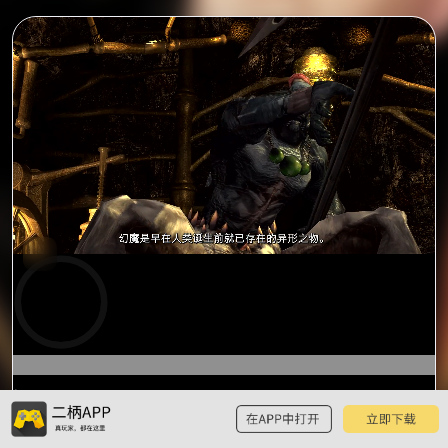
0:00
预
览
0:40