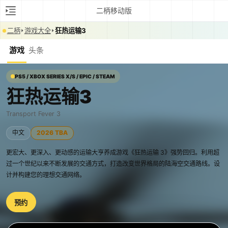
二柄移动版
二柄
游戏大全
狂热运输3
游戏
头条
PS5 / XBOX SERIES X/S / EPIC / STEAM
狂热运输3
Transport Fever 3
中文
2026 TBA
更宏大、更深入、更动感的运输大亨养成游戏《狂热运输 3》强势回归。利用超
过一个世纪以来不断发展的交通方式，打造改变世界格局的陆海空交通路线。设
计并构建您的理想交通网络。
预约
0:00