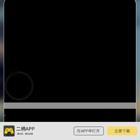
预
览
0:15
/
1:32