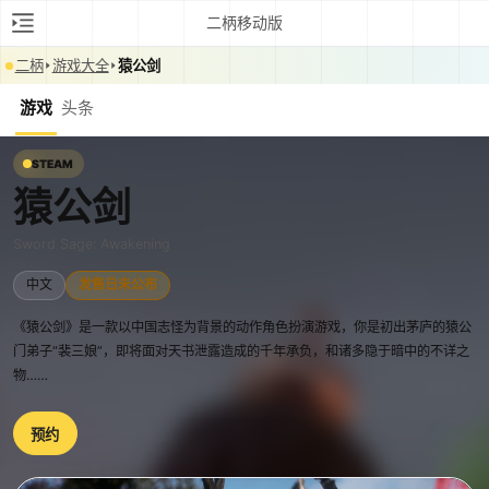
二柄移动版
二柄
游戏大全
猿公剑
游戏
头条
STEAM
猿公剑
Sword Sage: Awakening
中文
发售日未公布
《猿公剑》是一款以中国志怪为背景的动作角色扮演游戏，你是初出茅庐的猿公
门弟子“裴三娘”，即将面对天书泄露造成的千年承负，和诸多隐于暗中的不详之
物……
预约
0:00