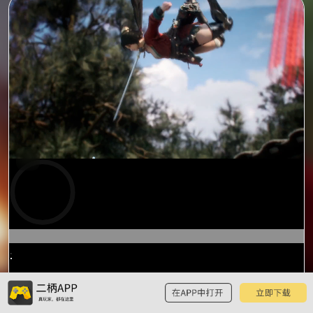
预
览
0:16
/
2:40