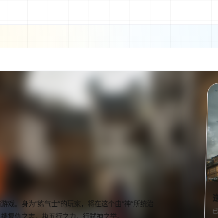
戏。身为“练气士”的玩家，将在这个由“神”所统治
，携复仇之志，执五行之力，行弑神之举。