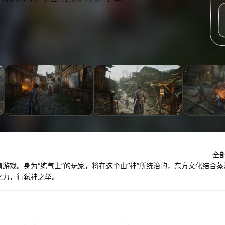
预
览
全
游戏。身为“练气士”的玩家，将在这个由“神”所统治的，东方文化结合蒸
之力，行弑神之举。