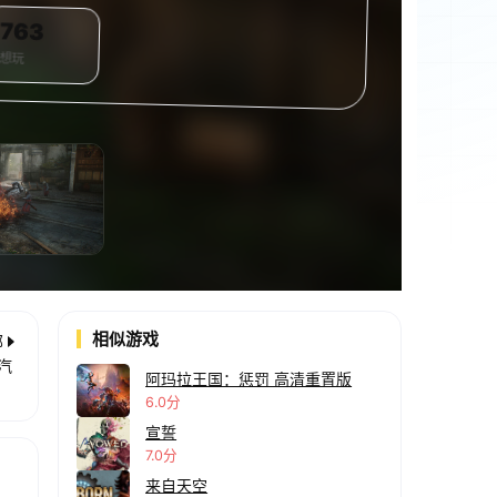
763
想玩
相似游戏
部
汽
阿玛拉王国：惩罚 高清重置版
6.0分
宣誓
7.0分
来自天空