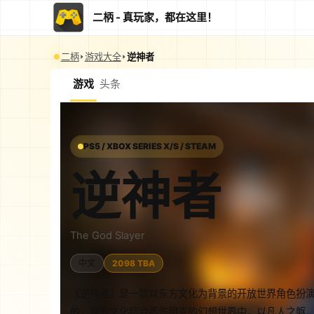
二柄 - 真玩家，都在这里！
二柄
游戏大全
逆神者
游戏
头条
PS5 / XBOX SERIES X/S / STEAM
逆神者
The God Slayer
中文
2098 TBA
《逆神者》是一款以东方文化为背景的开放世界角色扮演游
的，东方文化结合蒸汽朋克的幻想世界中，以凡人之躯