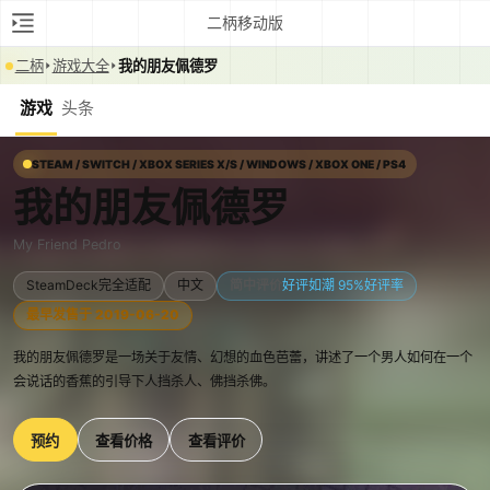
二柄移动版
二柄
游戏大全
我的朋友佩德罗
游戏
头条
STEAM / SWITCH / XBOX SERIES X/S / WINDOWS / XBOX ONE / PS4
我的朋友佩德罗
My Friend Pedro
SteamDeck完全适配
中文
简中评价
好评如潮 95%好评率
最早发售于 2019-06-20
我的朋友佩德罗是一场关于友情、幻想的血色芭蕾，讲述了一个男人如何在一个
会说话的香蕉的引导下人挡杀人、佛挡杀佛。
预约
查看价格
查看评价
0:00