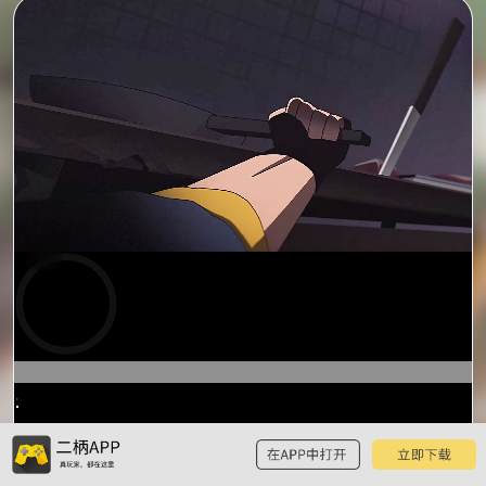
预
览
0:14
/