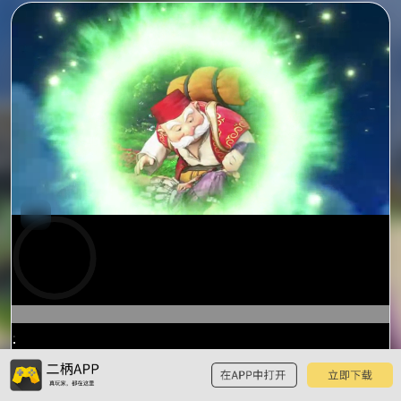
0:39
/