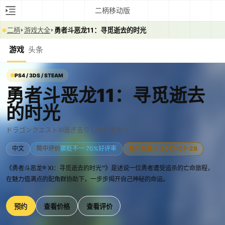
二柄移动版
二柄
游戏大全
勇者斗恶龙11：寻觅逝去的时光
游戏
头条
PS4 / 3DS / STEAM
勇者斗恶龙11：寻觅逝去
的时光
ドラゴンクエストXI過ぎ去りし時を求めて
中文
简中评价
褒贬不一 70%好评率
最早发售于 2017-07-28
《勇者斗恶龙® XI：寻觅逝去的时光™》是述说一位勇者遭受追杀的亡命旅程，
在魅力值满点的配角群协助下，一步步揭开自己神秘的命运。
预约
查看价格
查看评价
0:00