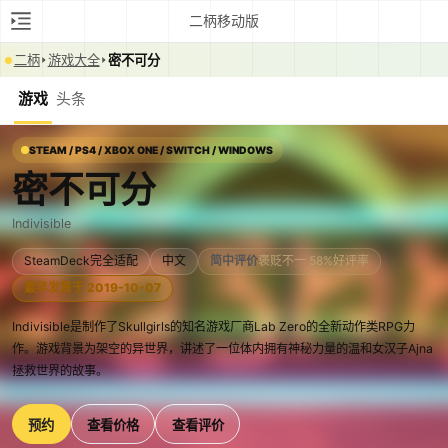
二柄移动版
二柄
游戏大全
密不可分
游戏
头条
STEAM / PS4 / XBOX ONE / SWITCH / WINDOWS
密不可分
Indivisible
SteamDeck完全适配
中文
简中评价
褒贬不一 58%好评率
最早发售于 2019-10-07
Indivisible是制作了Skullgirls的知名游戏厂商Lab Zero的全新动作类RPG力
作。游戏背景为架空的异世界，讲述了一位体内拥有神秘力量的温和女汉子Ajna
拯救世界的故事。
预约
查看价格
查看评价