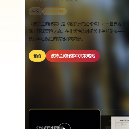
中文
2026 TBA
《波特兰的绿雾》是《婆罗洲的红珍珠》同一世界观下
踏上环球冒险之旅。在非线性的时间线中抽丝剥茧——
核心早已腐烂的情报机构内部。
波特兰的绿雾中文攻略站
预约