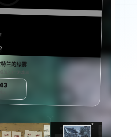
2
9
39
0%
波特兰的绿雾
被加入1个游戏单
43
想玩