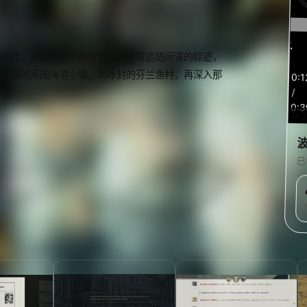
的续作。在冷战肃杀的背景下，你将追随间谍的踪迹，
预
览
从宁静的英国海港小镇，到冰封的芬兰渔村，再深入那
0:1
/
0:3
0:
已