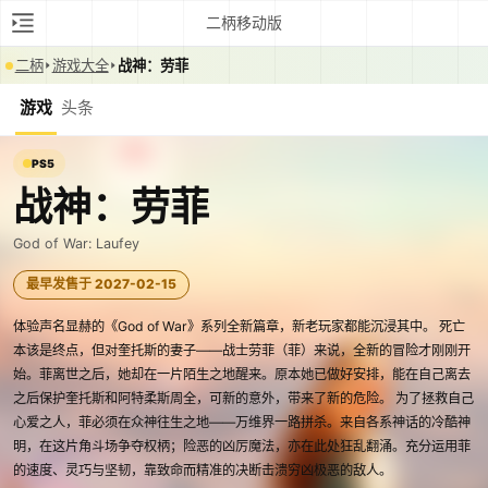
二柄移动版
二柄
游戏大全
战神：劳菲
游戏
头条
PS5
战神：劳菲
God of War: Laufey
最早发售于 2027-02-15
体验声名显赫的《God of War》系列全新篇章，新老玩家都能沉浸其中。 死亡
本该是终点，但对奎托斯的妻子——战士劳菲（菲）来说，全新的冒险才刚刚开
始。菲离世之后，她却在一片陌生之地醒来。原本她已做好安排，能在自己离去
之后保护奎托斯和阿特柔斯周全，可新的意外，带来了新的危险。 为了拯救自己
心爱之人，菲必须在众神往生之地——万维界一路拼杀。来自各系神话的冷酷神
明，在这片角斗场争夺权柄；险恶的凶厉魔法，亦在此处狂乱翻涌。充分运用菲
的速度、灵巧与坚韧，靠致命而精准的决断击溃穷凶极恶的敌人。