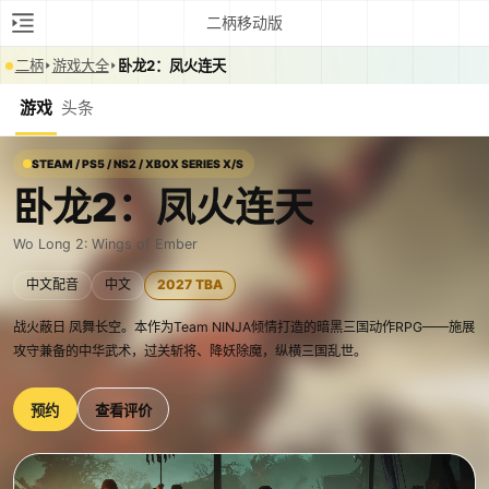
二柄移动版
二柄
游戏大全
卧龙2：凤火连天
游戏
头条
STEAM / PS5 / NS2 / XBOX SERIES X/S
卧龙2：凤火连天
Wo Long 2: Wings of Ember
中文配音
中文
2027 TBA
战火蔽日 凤舞长空。本作为Team NINJA倾情打造的暗黑三国动作RPG——施展
攻守兼备的中华武术，过关斩将、降妖除魔，纵横三国乱世。
预约
查看评价
0:00