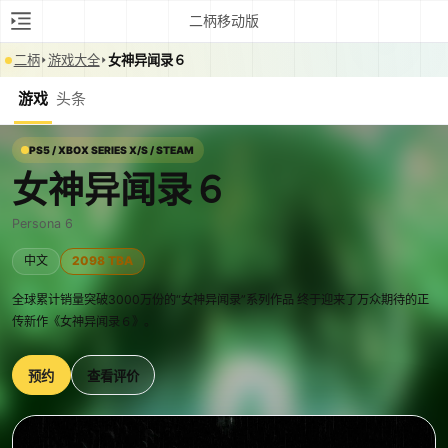
二柄移动版
二柄
游戏大全
女神异闻录６
游戏
头条
PS5 / XBOX SERIES X/S / STEAM
女神异闻录６
Persona 6
中文
2098 TBA
全球累计销量突破3000万份的“女神异闻录”系列作品 终于迎来了万众期待的正
传新作《女神异闻录６》。
预约
查看评价
0:00