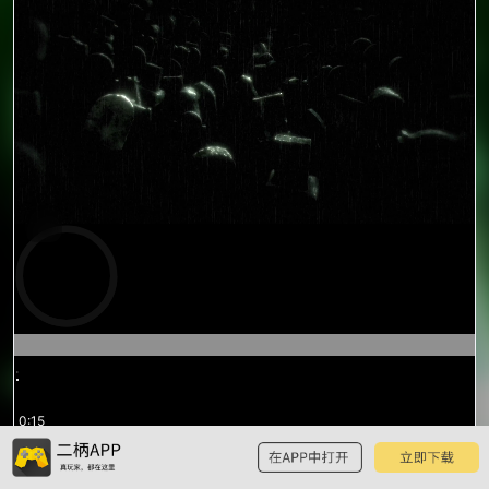
预
览
0:15
/
1:18
1:18