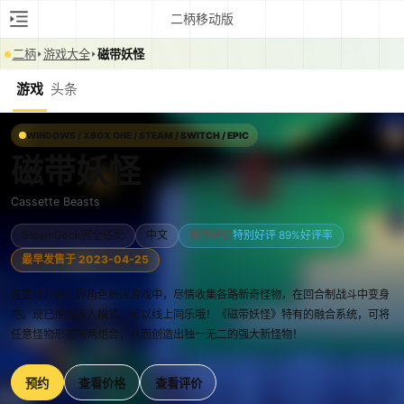
二柄移动版
二柄
游戏大全
磁带妖怪
游戏
头条
WINDOWS / XBOX ONE / STEAM / SWITCH / EPIC
磁带妖怪
Cassette Beasts
SteamDeck完全适配
中文
简中评价
特别好评 89%好评率
最早发售于 2023-04-25
在这款开放世界角色扮演游戏中，尽情收集各路新奇怪物，在回合制战斗中变身
吧。现已推出多人模式，可以线上同乐哦！《磁带妖怪》特有的融合系统，可将
任意怪物形态两两组合，从而创造出独一无二的强大新怪物！
预约
查看价格
查看评价