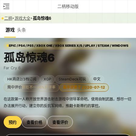
二柄移动版
二柄
游戏大全
孤岛惊魂6
游戏
头条
EPIC / PS4 / PS5 / XBOX ONE / XBOX SERIES X/S / UPLAY / STEAM / WINDOWS
孤岛惊魂6
Far Cry 6
HK商店2/3档订阅
XGP
SteamDeck可玩
中文
简中评价
褒贬不一 66%好评率
最早发售于 2020-07-12
在这款第一人称开放世界游击射击游戏中领导革命吧。使用自制武器，想尽一切
办法展开行动，建立你的反抗军网络，推翻卡斯蒂约的掌控。
预约
查看价格
查看评价
0:00