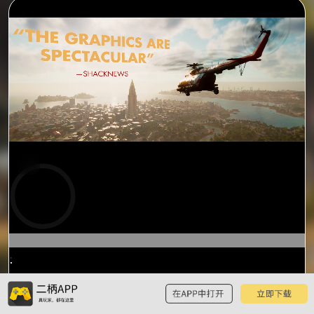
预
览
0:23
/