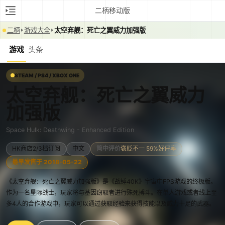
二柄移动版
二柄
游戏大全
太空弃舰：死亡之翼威力加强版
游戏
头条
STEAM / PS4 / XBOX ONE
太空弃舰：死亡之翼威力
加强版
Space Hulk: Deathwing - Enhanced Edition
HK商店2/3档订阅
中文
简中评价
褒贬不一 59%好评率
最早发售于 2018-05-22
《太空弃舰：死亡之翼威力加强版》是《战锤40K》宇宙中FPS游戏的终极版。
作为一名星际战士，玩家将与基因窃取者进行殊死搏斗。在单人游戏或者线上至
多4人的合作游戏中，玩家可以通过获取经验来获得技能以及威力十足的武器。