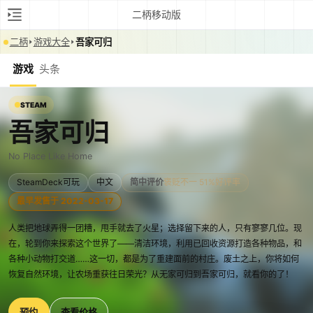
二柄移动版
二柄
游戏大全
吾家可归
游戏
头条
STEAM
吾家可归
No Place Like Home
SteamDeck可玩
中文
简中评价
褒贬不一 51%好评率
最早发售于 2022-03-17
人类把地球弄得一团糟，甩手就去了火星；选择留下来的人，只有寥寥几位。现
在，轮到你来探索这个世界了——清洁环境，利用已回收资源打造各种物品，和
各种小动物打交道……这一切，都是为了重建面前的村庄。废土之上，你将如何
恢复自然环境，让农场重获往日荣光？从无家可归到吾家可归，就看你的了！
预约
查看价格