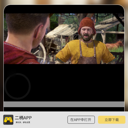
0:00
预
览
0:16