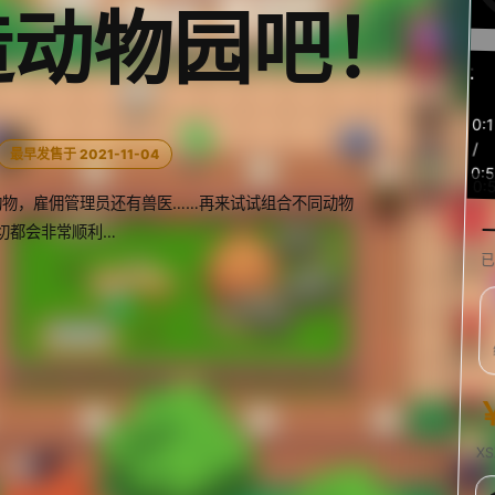
造动物园吧！
预
0:
览
/
最早发售于 2021-11-04
0:5
0:
物，雇佣管理员还有兽医……再来试试组合不同动物
切都会非常顺利…
已
X