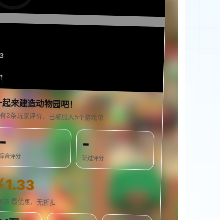
14
1
51
0%
一起来建造动物园吧！
有2条玩家评价，已被加入5个游戏单
-
-
综合评分
玩过评分
￥1.33
SX|S 最优惠，无折扣