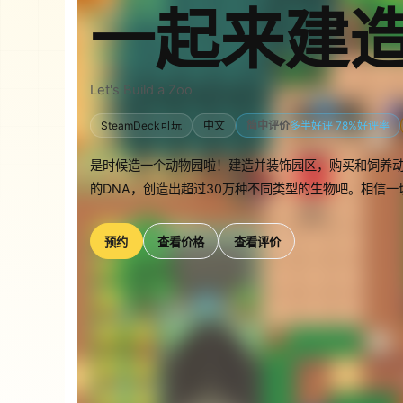
一起来建
Let's Build a Zoo
SteamDeck可玩
中文
简中评价
多半好评 78%好评率
是时候造一个动物园啦！建造并装饰园区，购买和饲养动
的DNA，创造出超过30万种不同类型的生物吧。相信一
预约
查看价格
查看评价