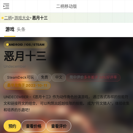
二柄移动版
二柄
游戏大全
恶月十三
游戏
头条
ANDROID / IOS / STEAM
恶月十三
Undecember
SteamDeck可玩
免费
中文
简中评价
多半差评 38%好评率
最早发售于 2022-10-11
UNDECEMBER -《恶月十三》作为动作角色扮演游戏， 通过各式各样的技能符
文和链接符文的组合， 可以构筑出超越极限的技能。 成为“符文猎人”，体验收集
和培养的乐趣吧！
预约
查看价格
查看评价