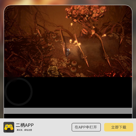
0:00
预
览
0:18