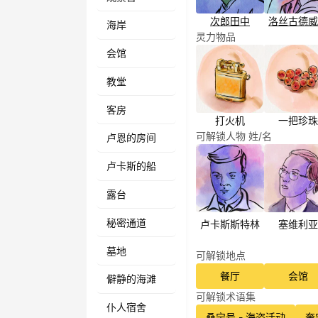
次郎
田中
洛丝
古德威
海岸
灵力物品
会馆
教堂
客房
打火机
一把珍珠
可解锁人物 姓/名
卢恩的房间
卢卡斯的船
露台
秘密通道
卢卡斯
斯特林
塞维利亚
墓地
可解锁地点
餐厅
会馆
僻静的海滩
可解锁术语集
仆人宿舍
桑宁号 - 海盗活动
奎