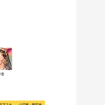
卢恩
 风下之乡
山打根 - 殖民地