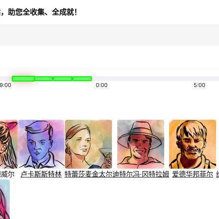
站，助您全收集、全成就！
9:00
0:00
5:00
德威尔
卢卡斯
斯特林
特蕾莎
麦金太尔
迪特尔
冯·冈特拉姆
爱德华
邦菲尔