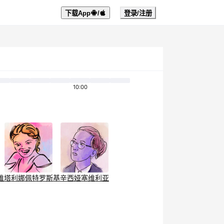
下载App
/
登录/注册
10:00
维塔利娜
佩特罗斯基
辛西娅
塞维利亚