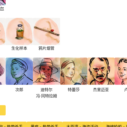
尔
生化样本
鸦片烟管
次郎
迪特尔
特蕾莎
杰里迈亚
冯·冈特拉姆
宁 - 热带杀手
黄疸 - 热带杀手
大亚湾 - 海盗活动
海峡轮船 -