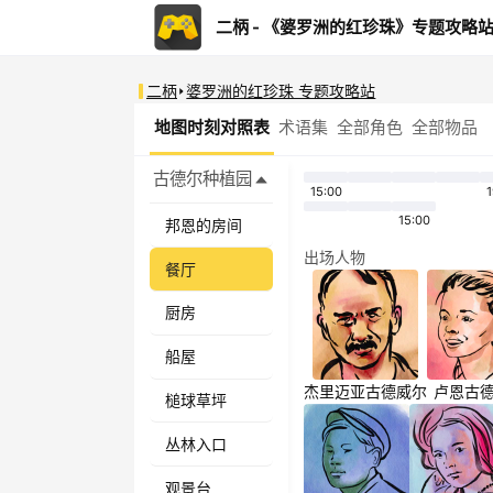
二柄 - 《婆罗洲的红珍珠》专题攻略
二柄
婆罗洲的红珍珠 专题攻略站
地图时刻对照表
术语集
全部角色
全部物品
古德尔种植园
15:00
1
15:00
邦恩的房间
出场人物
餐厅
厨房
船屋
杰里迈亚
古德威尔
卢恩
古
槌球草坪
丛林入口
观景台